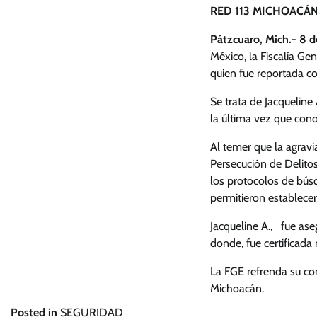
RED 113 MICHOACÁN
Pátzcuaro, Mich.- 8 d
México, la Fiscalía G
quien fue reportada c
Se trata de Jacqueline
la última vez que con
Al temer que la agravia
Persecución de Delito
los protocolos de búsq
permitieron establece
Jacqueline A., fue aseg
donde, fue certificada
La FGE refrenda su co
Michoacán.
Posted in
SEGURIDAD