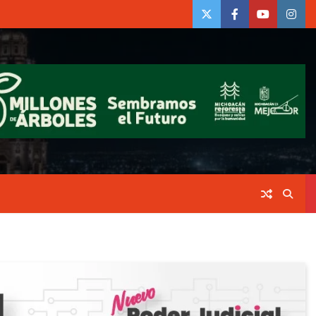
twiter
Face
Youtube
insta