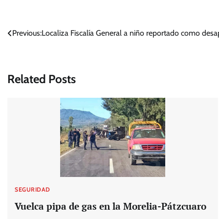
Navegación
Previous:
Localiza Fiscalía General a niño reportado como des
de
entradas
Related Posts
SEGURIDAD
Vuelca pipa de gas en la Morelia-Pátzcuaro