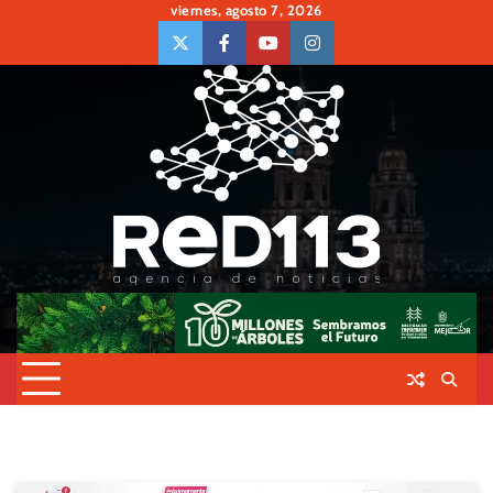
Skip
viernes, agosto 7, 2026
to
twiter
Face
Youtube
insta
content