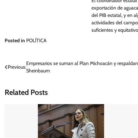
El coordinador estatal
exportación de aguacat
del PIB estatal, y en
actividades del campo.
suficientes y equitati
Posted in
POLÍTICA
Navegación
Empresarios se suman al Plan Michoacán y respaldan
Previous:
Sheinbaum
de
entradas
Related Posts