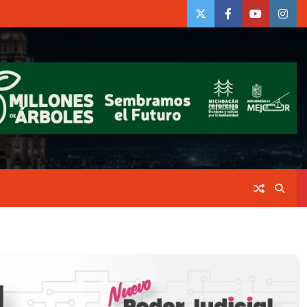
twiter
Face
Youtube
insta