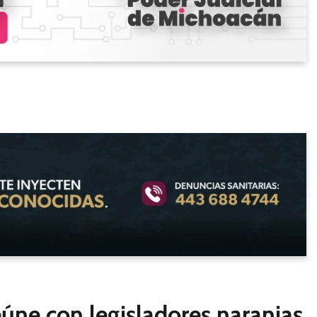
úne con legisladores naranjas