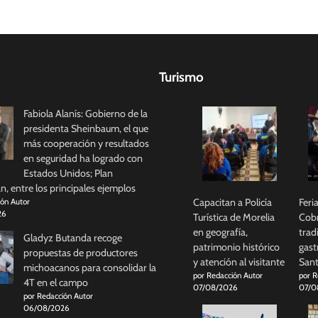
Turismo
Fabiola Alanís: Gobierno de la
presidenta Sheinbaum, el que
más cooperación y resultados
en seguridad ha logrado con
Estados Unidos; Plan
, entre los principales ejemplos
Capacitan a Policía
Feri
ión Autor
26
Turística de Morelia
Cobr
en geografía,
trad
Gladyz Butanda recoge
patrimonio histórico
gast
propuestas de productores
y atención al visitante
Sant
michoacanos para consolidar la
por Redacción Autor
por R
4T en el campo
07/08/2026
07/0
por Redacción Autor
06/08/2026