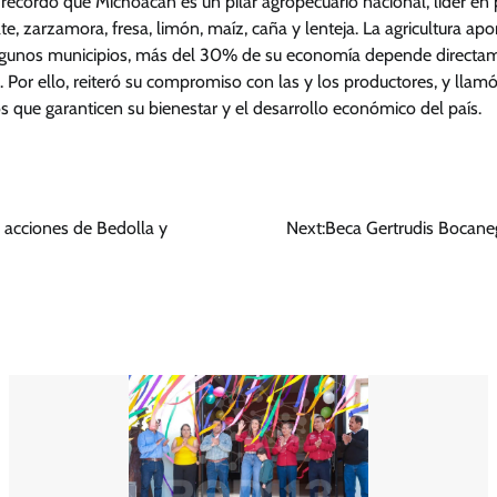
 recordó que Michoacán es un pilar agropecuario nacional, líder en
e, zarzamora, fresa, limón, maíz, caña y lenteja. La agricultura ap
 algunos municipios, más del 30% de su economía depende directa
 Por ello, reiteró su compromiso con las y los productores, y llamó
vos que garanticen su bienestar y el desarrollo económico del país.
 acciones de Bedolla y
Next:
Beca Gertrudis Bocane