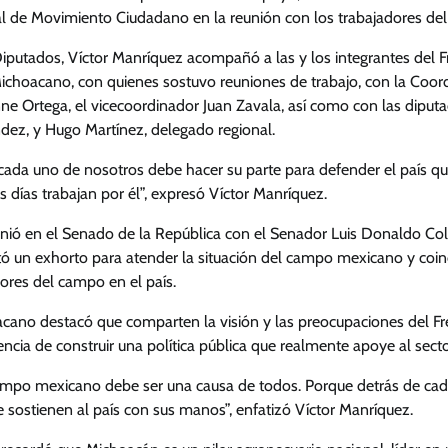
atal de Movimiento Ciudadano en la reunión con los trabajadores de
putados, Víctor Manríquez acompañó a las y los integrantes del F
hoacano, con quienes sostuvo reuniones de trabajo, con la Coord
ne Ortega, el vicecoordinador Juan Zavala, así como con las diputa
dez, y Hugo Martínez, delegado regional.
ada uno de nosotros debe hacer su parte para defender el país q
 días trabajan por él”, expresó Víctor Manríquez.
unió en el Senado de la República con el Senador Luis Donaldo Col
 un exhorto para atender la situación del campo mexicano y coinci
dores del campo en el país.
oacano destacó que comparten la visión y las preocupaciones del F
encia de construir una política pública que realmente apoye al sector
ampo mexicano debe ser una causa de todos. Porque detrás de cad
e sostienen al país con sus manos”, enfatizó Víctor Manríquez.