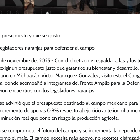
presupuesto y que sea justo
egisladores naranjas para defender al campo
 de noviembre del 2025.- Con el objetivo de respaldar a las y los 
gir un presupuesto justo que garantice su bienestar y desarrollo,
no en Michoacán, Víctor Manríquez González, visitó este el Congr
ca, donde acompañó a integrantes del Frente Amplio para la Defe
ron encuentros con los legisladores naranjas.
se advirtió que el presupuesto destinado al campo mexicano para 2
cremento de apenas 0.9% respecto al ejercicio anterior, cifra menor
minución real que pone en riesgo la producción agrícola.
 se compromete el futuro del campo y se incrementa la dependen
como el maíz. El campo necesita más apoyo, no recortes disfraza