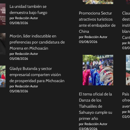
La unidad también se
demuestra bajo fuego
Promociona Sectur
Clau
por Redacción Autor
atractivos turísticos
dest
05/08/2026
ante el embajador de
inst
China
blan
Morón, líder indiscutible en
por Redacción Autor
Cant
preferencias por candidatura de
05/08/2026
por R
Morena en Michoacán
03/0
por Redacción Autor
05/08/2026
Gladyz Butanda y sector
empresarial comparten visión
de prosperidad para Michoacán
por Redacción Autor
05/08/2026
El tema oficial de la
País
Danza de los
ofre
Tlahualiles de
aven
Sahuayo cumple su
por R
02/0
primer año
por Redacción Autor
03/08/2026