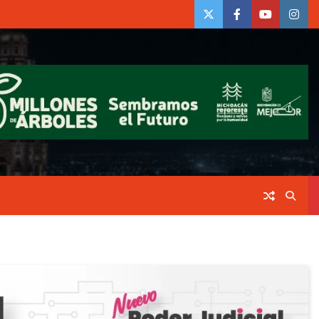
twiter
Face
Youtube
insta