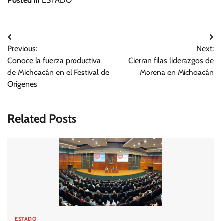
Posted in
ESTADO
Navegación
Previous:
Next:
de
Conoce la fuerza productiva
Cierran filas liderazgos de
entradas
de Michoacán en el Festival de
Morena en Michoacán
Orígenes
Related Posts
ESTADO