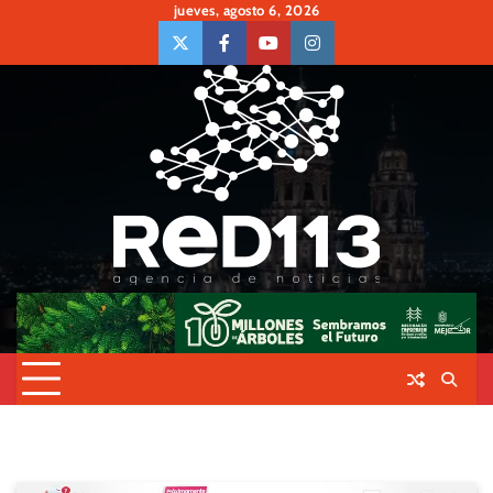
Skip
jueves, agosto 6, 2026
to
twiter
Face
Youtube
insta
content