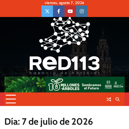
Skip
viernes, agosto 7, 2026
to
twiter
Face
Youtube
insta
content
Día:
7 de julio de 2026