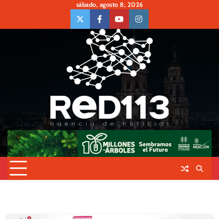
Skip
sábado, agosto 8, 2026
to
twiter
Face
Youtube
insta
content