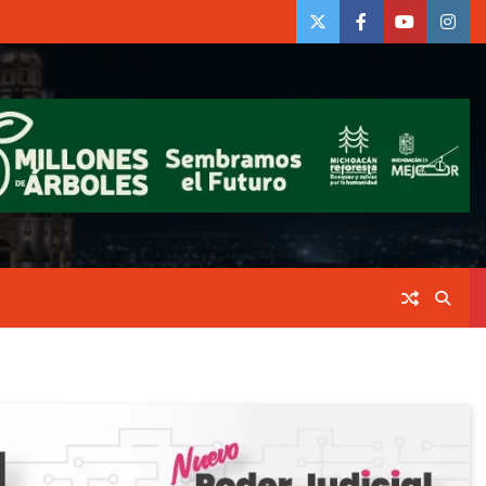
twiter
Face
Youtube
insta