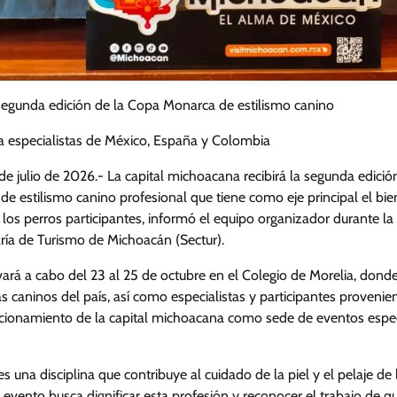
 segunda edición de la Copa Monarca de estilismo canino
á a especialistas de México, España y Colombia
de julio de 2026.- La capital michoacana recibirá la segunda edici
e estilismo canino profesional que tiene como eje principal el biene
 los perros participantes, informó el equipo organizador durante l
aría de Turismo de Michoacán (Sectur).
ará a cabo del 23 al 25 de octubre en el Colegio de Morelia, dond
as caninos del país, así como especialistas y participantes provenien
sicionamiento de la capital michoacana como sede de eventos espec
s una disciplina que contribuye al cuidado de la piel y el pelaje de
evento busca dignificar esta profesión y reconocer el trabajo de 