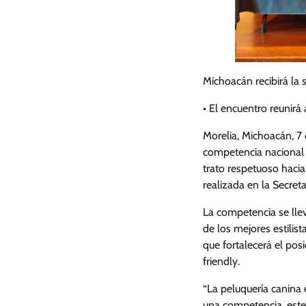
Michoacán recibirá la
• ⁠El encuentro reunir
Morelia, Michoacán, 7 
competencia nacional d
trato respetuoso hacia
realizada en la Secret
La competencia se llev
de los mejores estilist
que fortalecerá el po
friendly.
“La peluquería canina e
una competencia, este 