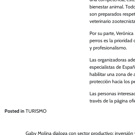
bienestar animal. Todo
son preparados respet
veterinario zootecnist
Por su parte, Verónica
perros es la priorida
y profesionalismo.
Las organizadoras ade
especialistas de Espa
habilitar una zona de 
protección hacia los p
Las personas interesa
través de la página o
Posted in
TURISMO
Navegación
Gaby Molina dialoga con sector productivo: inversió