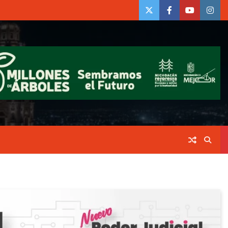
twiter
Face
Youtube
insta