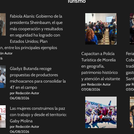
Turismo
Fabiola Alanís: Gobierno de la
presidenta Sheinbaum, el que
más cooperación y resultados
en seguridad ha logrado con
Estados Unidos; Plan
, entre los principales ejemplos
Capacitan a Policía
Feri
ión Autor
26
Turística de Morelia
Cobr
en geografía,
trad
Gladyz Butanda recoge
patrimonio histórico
gast
propuestas de productores
y atención al visitante
Sant
michoacanos para consolidar la
por Redacción Autor
por R
4T en el campo
07/08/2026
07/0
por Redacción Autor
06/08/2026
Las mujeres construimos la paz
con trabajo y desde el territorio:
Gaby Molina
por Redacción Autor
06/08/2026