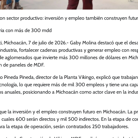
on sector productivo: inversión y empleo también construyen fut
tria con más de 300 mdd
ti, Michoacán, 7 de julio de 2026.- Gaby Molina destacó que el de
 industria, fortalecer cadenas productivas y generar empleo con res
de aglomerados que invierte más 300 millones de dólares en Mich
ón de paneles de MDF.
 Pineda Pineda, director de la Planta Vikingo, explicó que trabaja
tecnología, lo que requiere más de mil 300 empleos y tiene una cap
s anuales, posicionando a Michoacán como actor clave en la indust
ue la inversión y el empleo construyen futuro en Michoacán. La 
s cuales 600 serán directos y mil 500 indirectos. En la etapa de co
ra la etapa de operación, serán contratados 250 trabajadores.