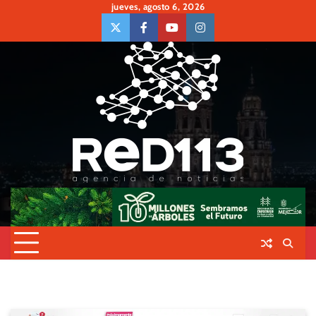
Skip
jueves, agosto 6, 2026
to
twiter
Face
Youtube
insta
content