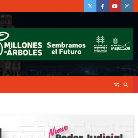
twiter
Face
Youtube
insta