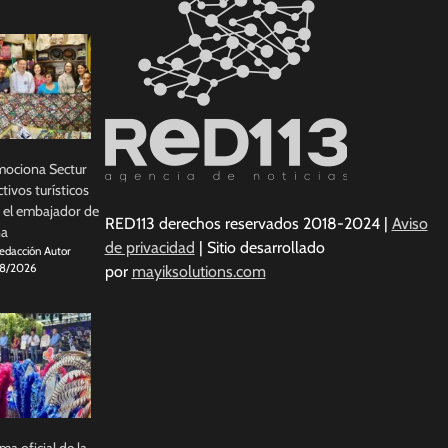
ociona Sectur
ctivos turísticos
 el embajador de
RED113 derechos reservados 2018-2024 |
Aviso
na
de privacidad
| Sitio desarrollado
edacción Autor
8/2026
por
mayiksolutions.com