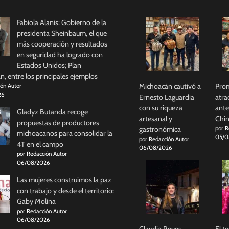
Fabiola Alanís: Gobierno de la
presidenta Sheinbaum, el que
más cooperación y resultados
en seguridad ha logrado con
Estados Unidos; Plan
, entre los principales ejemplos
Michoacán cautivó a
Prom
ión Autor
26
Ernesto Laguardia
atra
con su riqueza
ante
Gladyz Butanda recoge
artesanal y
Chi
propuestas de productores
gastronómica
por R
michoacanos para consolidar la
05/0
por Redacción Autor
4T en el campo
06/08/2026
por Redacción Autor
06/08/2026
Las mujeres construimos la paz
con trabajo y desde el territorio:
Gaby Molina
por Redacción Autor
06/08/2026