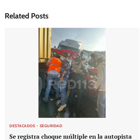
de
Related Posts
entradas
DESTACADOS
SEGURIDAD
Se registra choque múltiple en la autopista