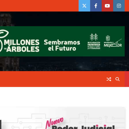
twiter
Face
Youtube
insta