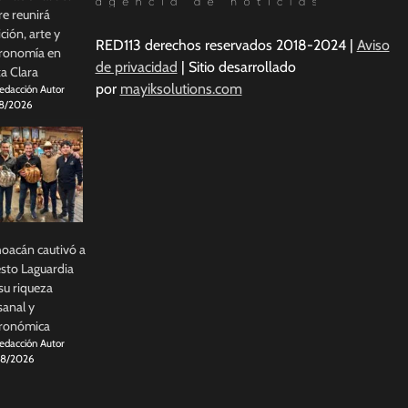
e reunirá
ición, arte y
RED113 derechos reservados 2018-2024 |
Aviso
ronomía en
de privacidad
| Sitio desarrollado
a Clara
por
mayiksolutions.com
edacción Autor
8/2026
oacán cautivó a
sto Laguardia
su riqueza
sanal y
tronómica
edacción Autor
8/2026