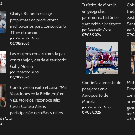
26
Turística de Morelia
Cobr
en geografía,
trad
Gladyz Butanda recoge
patrimonio histórico
gast
propuestas de productores
y atención al visitante
Sant
michoacanos para consolidar la
por Redacción Autor
por R
4T en el campo
07/08/2026
07/0
por Redacción Autor
06/08/2026
Las mujeres construimos la paz
con trabajo y desde el territorio:
Gaby Molina
por Redacción Autor
06/08/2026
Continúa aumento de
Mich
Concluye con éxito el curso “Mis
pasajeros en el
Erne
Vacaciones en la Biblioteca” en
Aeropuerto de
con 
Villa Morelos; reconoce Julio
Morelia
arte
César Conejo Alejos
por Redacción Autor
gas
participación de niñas y niños
07/08/2026
por R
ión Autor
06/0
26