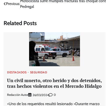
Navegación
Motociclista sufre múltiples fracturas tras choque con
Previous:
Pedregal
de
entradas
Related Posts
DESTACADOS
SEGURIDAD
Un civil muerto, otro herido y dos detenidos,
tras hechos violentos en el Mercado Hidalgo
Redacción Autor
0
26/03/2024
+Uno de los requeridos resultó lesionado +Durante marzo