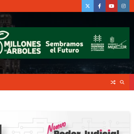
twiter
Face
Youtube
insta