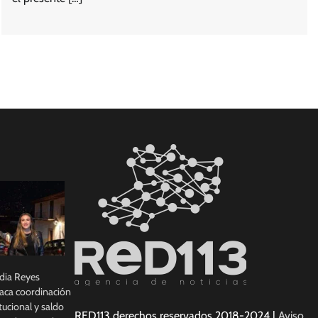
dia Reyes
aca coordinación
itucional y saldo
RED113 derechos reservados 2018-2024 |
Aviso