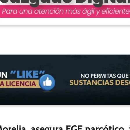
orelia, asegura FGE narcótico, 