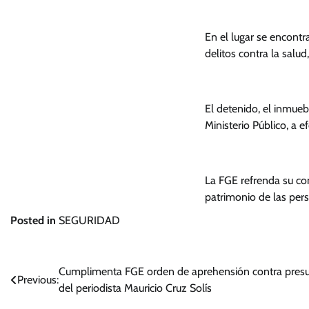
En el lugar se encontr
delitos contra la sal
El detenido, el inmueb
Ministerio Público, a e
La FGE refrenda su com
patrimonio de las per
Posted in
SEGURIDAD
Navegación
Cumplimenta FGE orden de aprehensión contra presu
Previous:
del periodista Mauricio Cruz Solís
de