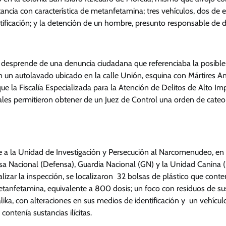
ncia con característica de metanfetamina; tres vehículos, dos de e
ificación; y la detención de un hombre, presunto responsable de de
e desprende de una denuncia ciudadana que referenciaba la posibl
n un autolavado ubicado en la calle Unión, esquina con Mártires An
ue la Fiscalía Especializada para la Atención de Delitos de Alto Imp
uales permitieron obtener de un Juez de Control una orden de cate
e a la Unidad de Investigación y Persecución al Narcomenudeo, en
sa Nacional (Defensa), Guardia Nacional (GN) y la Unidad Canina (K
ealizar la inspección, se localizaron 32 bolsas de plástico que conte
metanfetamina, equivalente a 800 dosis; un foco con residuos de su
lika, con alteraciones en sus medios de identificación y un vehícul
 contenía sustancias ilícitas.