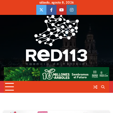
Skip
sábado, agosto 8, 2026
to
twiter
Face
Youtube
insta
content